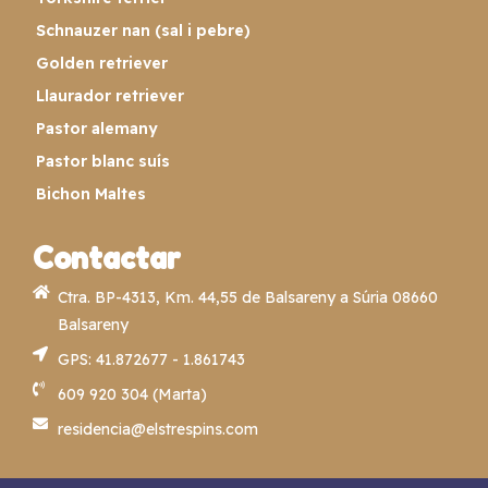
Schnauzer nan (sal i pebre)
Golden retriever
Llaurador retriever
Pastor alemany
Pastor blanc suís
Bichon Maltes
Contactar
Ctra. BP-4313, Km. 44,55 de Balsareny a Súria 08660
Balsareny
GPS: 41.872677 - 1.861743
609 920 304 (Marta)
residencia@elstrespins.com