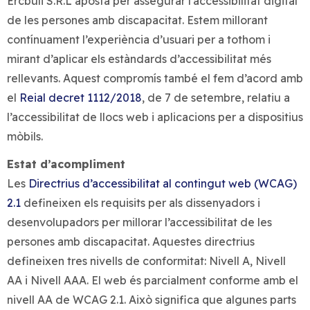
Ercbuli S.R.L aposta per assegurar l’accessibilitat digital
de les persones amb discapacitat. Estem millorant
contínuament l’experiència d’usuari per a tothom i
mirant d’aplicar els estàndards d’accessibilitat més
rellevants. Aquest compromís també el fem d’acord amb
el
Reial decret 1112/2018
, de 7 de setembre, relatiu a
l’accessibilitat de llocs web i aplicacions per a dispositius
mòbils.
Estat d’acompliment
Les
Directrius d’accessibilitat al contingut web (WCAG)
2.1
defineixen els requisits per als dissenyadors i
desenvolupadors per millorar l’accessibilitat de les
persones amb discapacitat. Aquestes directrius
defineixen tres nivells de conformitat: Nivell A, Nivell
AA i Nivell AAA. El web és parcialment conforme amb el
nivell AA de WCAG 2.1. Això significa que algunes parts