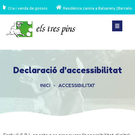
 i venda de gossos
Residència canina a Balsareny (Barcelona)
Declaració d'accessibilitat
INICI
-
ACCESSIBILITAT