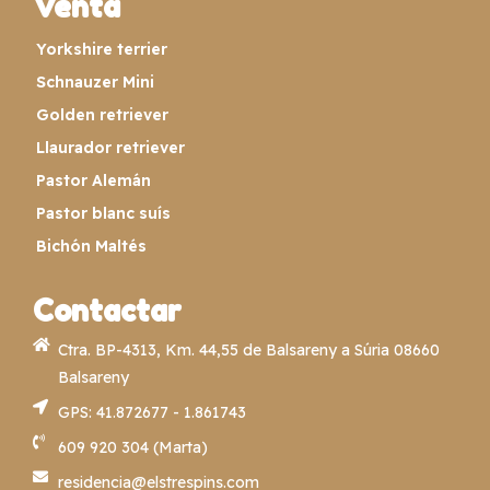
Venta
Yorkshire terrier
Schnauzer Mini
Golden retriever
Llaurador retriever
Pastor Alemán
Pastor blanc suís
Bichón Maltés
Contactar
Ctra. BP-4313, Km. 44,55 de Balsareny a Súria 08660
Balsareny
GPS: 41.872677 - 1.861743
609 920 304 (Marta)
residencia@elstrespins.com