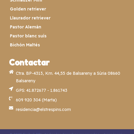
Schnauzer Mini
Golden retriever
Llaurador retriever
Pastor Alemán
Pastor blanc suís
Bichón Maltés
Contactar
Ctra. BP-4313, Km. 44,55 de Balsareny a Súria 08660
Balsareny
GPS: 41.872677 - 1.861743
609 920 304 (Marta)
residencia@elstrespins.com